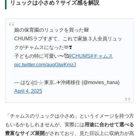
リュックは小さめ？サイズ感を解説
娘の保育園のリュックを買った🎒
CHUMSラブすぎて、これで家族３人全員リュッ
クがチャムスになった🫶❣️
子どもの特に可愛い〜🥰
#CHUMS
#チャムス
pic.twitter.com/augGtwKmzJ
— はな𓆉𓇼東京..✈︎沖縄移住 (@movies_hana)
April 4, 2025
「チャムスのリュックは小さめ」というイメージを持つ方
もいるかもしれませんが、実際には
用途に合わせて選べる
豊富なサイズ展開
がされており、見た目以上に収納力が高