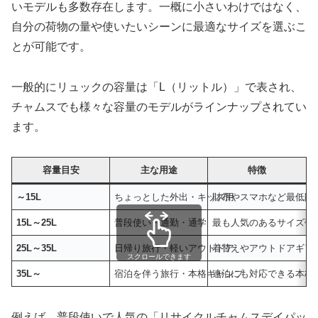
いモデルも多数存在します。一概に小さいわけではなく、
自分の荷物の量や使いたいシーンに最適なサイズを選ぶこ
とが可能です。
一般的にリュックの容量は「L（リットル）」で表され、
チャムスでも様々な容量のモデルがラインナップされてい
ます。
容量目安
主な用途
特徴
～15L
ちょっとした外出・キッズ用
財布やスマホなど最低限
15L～25L
普段使い・通勤・通学
最も人気のあるサイズ帯
25L～35L
日帰り旅行・軽いアウトドア
着替えやアウトドアギア
スクロールできます
35L～
宿泊を伴う旅行・本格キャンプ
連泊にも対応できる本格
例えば、普段使いで人気の「リサイクルチャムスデイパッ