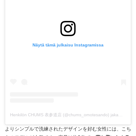
Näytä tämä julkaisu Instagramissa
Henkilön CHUMS 表参道店 (@chums_omotesando) jakama julkaisu
よりシンプルで洗練されたデザインを好む女性には、こち