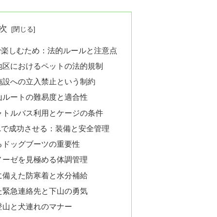
次
で楽しむため：法的ルールと注意点
地区におけるペットの法的規制
施設への立入禁止という制約
山ルートの難易度と適合性
ャトルバス利用とケージの条件
れで成功させる：装備と安全管理
るドッグブーツの重要性
ノーゼを見極める体調管理
に備えた防寒着と水分補給
た緊急連絡先と下山の勇気
登山と犬連れのマナー