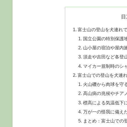
目
富士山の登山を犬連れ
国立公園の特別保護
山小屋の宿泊や屋内
須走や吉田など各登
マイカー規制時のシ
富士山での登山を犬連
火山礫から肉球を守
高山病の兆候やチア
標高による気温低下
万が一の怪我に備え
まとめ：富士山での