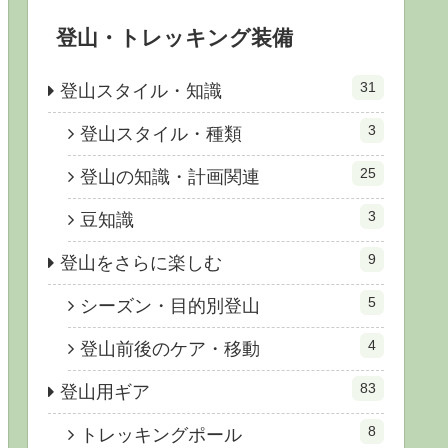
登山・トレッキング装備
31
登山スタイル・知識
3
登山スタイル・種類
25
登山の知識・計画関連
3
豆知識
9
登山をさらに楽しむ
5
シーズン・目的別登山
4
登山前後のケア・移動
83
登山用ギア
8
トレッキングポール