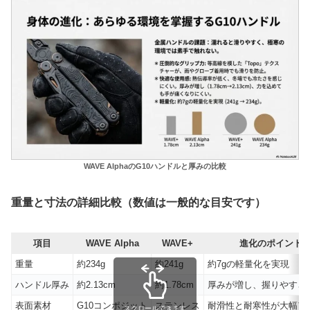
WAVE AlphaのG10ハンドルと厚みの比較
重量と寸法の詳細比較（数値は一般的な目安です）
項目
WAVE Alpha
WAVE+
進化のポイント
重量
約234g
約241g
約7gの軽量化を実現
ハンドル厚み
約2.13cm
約1.78cm
厚みが増し、握りやすさ
表面素材
G10コンポジット
ステンレス
耐滑性と耐寒性が大幅ア
スクロールできます