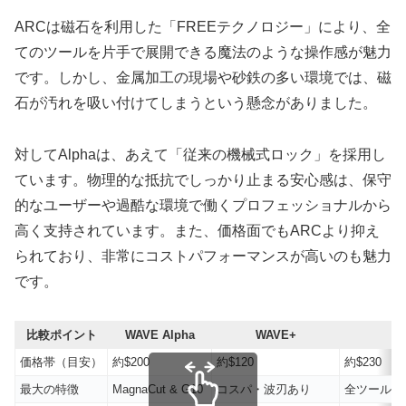
ARCは磁石を利用した「FREEテクノロジー」により、全
てのツールを片手で展開できる魔法のような操作感が魅力
です。しかし、金属加工の現場や砂鉄の多い環境では、磁
石が汚れを吸い付けてしまうという懸念がありました。
対してAlphaは、あえて「従来の機械式ロック」を採用し
ています。物理的な抵抗でしっかり止まる安心感は、保守
的なユーザーや過酷な環境で働くプロフェッショナルから
高く支持されています。また、価格面でもARCより抑え
られており、非常にコストパフォーマンスが高いのも魅力
です。
比較ポイント
WAVE Alpha
WAVE+
A
価格帯（目安）
約$200
約$120
約$230
最大の特徴
MagnaCut & G10
コスパ・波刃あり
全ツール片