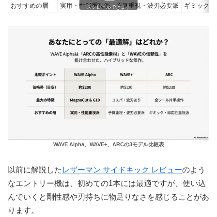
おすすめの層
実用・性能重視派
予算重視・波刃必要派
ギミック・
スクロールできます
WAVE Alpha、WAVE+、ARCの3モデル比較表
以前に解説した
レザーマン サイドキック レビュー
のよう
なエントリー機は、初めての1本には最適ですが、使い込
んでいくと剛性感や刃持ちに物足りなさを感じることがあ
ります。