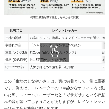
街着に最適な静音性としなやかさの比較
比較項目
レイントレッカー
生地の質感
非常にソフト。街着のウィンドブレーカーに近い
カッ
衣擦れの音
「シャカシャカ」音が抑えめで静か
「ガ
重量 (メンズM)
約255g（耐久性重視のバランス）
約2
価格 (税込目安)
約1.8万円〜（コスパ最高）
約2
スクロールできます
街中での外観
光沢が抑えめで落ち着いた印象
テク
この「生地のしなやかさ」は、実は街着として非常に重要
です。例えば、エレベーターの中や静かなオフィス内で動
いた際、ストームクルーザーだと「ガサガサ」という衣擦
れの音が響いてしまうことがありますが、レイントレッカ
ーはその音が格段に控えめです。