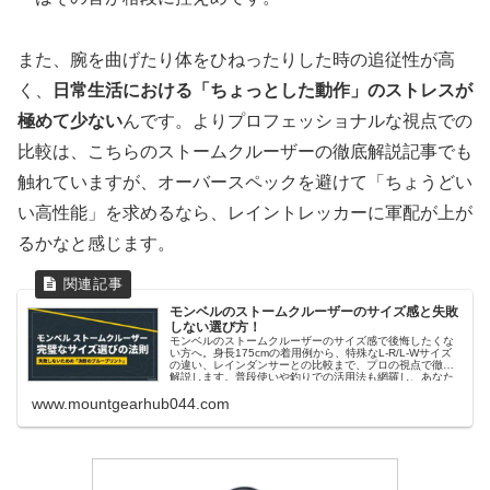
また、腕を曲げたり体をひねったりした時の追従性が高
く、
日常生活における「ちょっとした動作」のストレスが
極めて少ない
んです。よりプロフェッショナルな視点での
比較は、こちらのストームクルーザーの徹底解説記事でも
触れていますが、オーバースペックを避けて「ちょうどい
い高性能」を求めるなら、レイントレッカーに軍配が上が
るかなと感じます。
モンベルのストームクルーザーのサイズ感と失敗
しない選び方！
モンベルのストームクルーザーのサイズ感で後悔したくな
い方へ。身長175cmの着用例から、特殊なL-R/L-Wサイズ
の違い、レインダンサーとの比較まで、プロの視点で徹底
解説します。普段使いや釣りでの活用法も網羅し、あなた
に最適な一着を見つけるための、モンベルのストームクル
www.mountgearhub044.com
ーザーのサイズ感の全てがこの記事にあります。