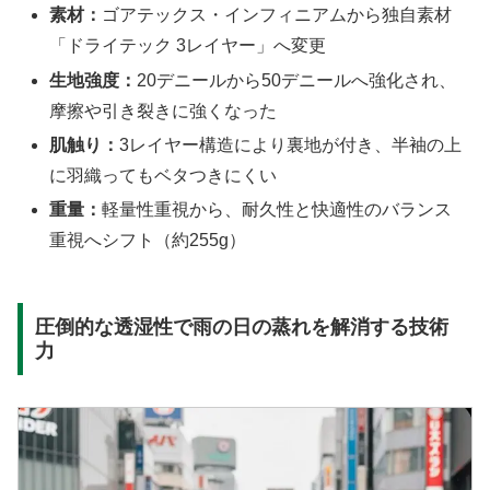
素材：
ゴアテックス・インフィニアムから独自素材
「ドライテック 3レイヤー」へ変更
生地強度：
20デニールから50デニールへ強化され、
摩擦や引き裂きに強くなった
肌触り：
3レイヤー構造により裏地が付き、半袖の上
に羽織ってもベタつきにくい
重量：
軽量性重視から、耐久性と快適性のバランス
重視へシフト（約255g）
圧倒的な透湿性で雨の日の蒸れを解消する技術
力