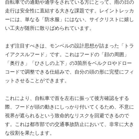
自転車での通勤や通学をされている方にとって、雨の日の
走行は安全性に直結する大きな課題です。レイントレッカ
ーには、単なる「防水服」にはない、サイクリストに嬉し
い工夫が随所に散りばめられています。
まず注目すべきは、モンベルの設計思想が詰まった「トラ
イアクスルフード」です。これはフードの「顔の周囲」
「奥行き」「ひさしの上下」の3箇所をベルクロやドロー
コードで調整できる仕組みで、自分の頭の形に完璧にフィ
ットさせることができます。
これにより、自転車で首を左右に振って後方確認をする
際、フードが頭の動きにしっかり付いてくるため、
不意に
視界が遮られるという致命的なリスクを回避できる
ので
す。これは都市部での交通事故防止において、非常に大き
な役割を果たします。