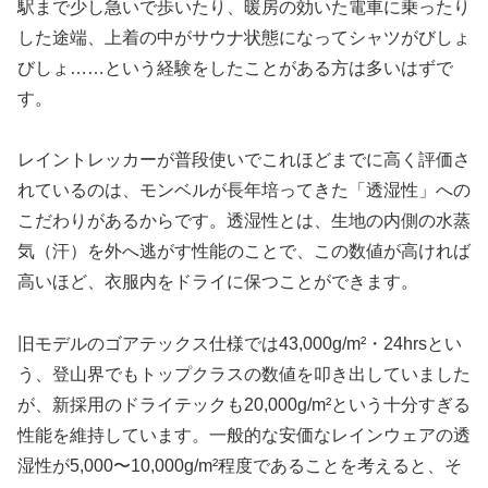
駅まで少し急いで歩いたり、暖房の効いた電車に乗ったり
した途端、上着の中がサウナ状態になってシャツがびしょ
びしょ……という経験をしたことがある方は多いはずで
す。
レイントレッカーが普段使いでこれほどまでに高く評価さ
れているのは、モンベルが長年培ってきた「透湿性」への
こだわりがあるからです。透湿性とは、生地の内側の水蒸
気（汗）を外へ逃がす性能のことで、この数値が高ければ
高いほど、衣服内をドライに保つことができます。
旧モデルのゴアテックス仕様では43,000g/m²・24hrsとい
う、登山界でもトップクラスの数値を叩き出していました
が、新採用のドライテックも20,000g/m²という十分すぎる
性能を維持しています。一般的な安価なレインウェアの透
湿性が5,000〜10,000g/m²程度であることを考えると、そ