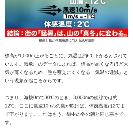
標高と風が体感温度に与える絶対法則
標高が1,000m上がるごとに、気温は約6℃下がるとされて
います。気象庁のデータによれば、標高が高くなるほど大
気が薄くなるため、熱を蓄えにくくなる「気温の逓減」と
いう現象が起こるからです。
つまり、海抜0mで30℃のとき、3,000mの稜線では約
12℃。ここに風速10m/sの風が吹けば、体感温度は2℃ま
で下がります。これはもう、街中の冬の朝と同じ寒さで
す。