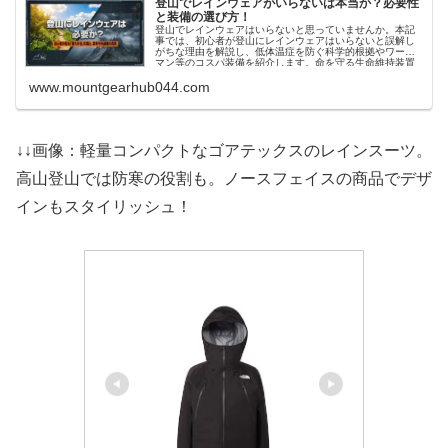
登山でレインウェアがいらないは本当か？必要性
と装備の選び方！
登山でレインウェアはいらないと思っていませんか。本記
事では、初心者が登山にレインウェアはいらないと誤解し
がちな理由を解説し、低体温症を防ぐ科学的根拠やワーク
マン等のコスパ装備を紹介します。命を守る生命維持装置
としての重要性を学び、安全な山歩きの準備を整えましょ
www.mountgearhub044.com
う。
↓↓画像：軽量コンパクトなゴアテックスのレインスーツ。
高山登山では防寒の役割も。ノースフェイスの商品でデザ
インもスタイリッシュ！