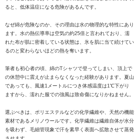
ると、低体温症になる危険があるんです。
なぜ綿が危険なのか、その理由は水の物理的な特性にあり
ます。水の熱伝導率は空気の約25倍と言われており、濡
れた布が肌に密着している状態は、氷を肌に当て続けてい
るのと変わらないほどの熱を奪います。
筆者も初心者の頃、綿のTシャツで登ってしまい、頂上で
の休憩中に震えが止まらなくなった経験があります。夏山
であっても、風速1メートルにつき体感温度は1℃下がり
ますから、濡れた服での強風は致命傷になりかねません。
選ぶべきは、ポリエステルなどの化学繊維や、天然の機能
素材であるメリノウールです。化学繊維は繊維自体が水分
を吸わず、毛細管現象で汗を素早く表面へ拡散させて蒸発
させます。