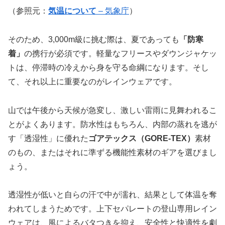
（参照元：
気温について
– 気象庁
）
そのため、3,000m級に挑む際は、夏であっても
「防寒
着」
の携行が必須です。軽量なフリースやダウンジャケッ
トは、停滞時の冷えから身を守る命綱になります。そし
て、それ以上に重要なのがレインウェアです。
山では午後から天候が急変し、激しい雷雨に見舞われるこ
とがよくあります。防水性はもちろん、内部の蒸れを逃が
す「透湿性」に優れた
ゴアテックス（GORE-TEX）
素材
のもの、またはそれに準ずる機能性素材のギアを選びまし
ょう。
透湿性が低いと自らの汗で中が濡れ、結果として体温を奪
われてしまうためです。上下セパレートの登山専用レイン
ウェアは、風によるバタつきを抑え、安全性と快適性を劇