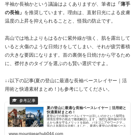
半袖か長袖かという議論はよくありますが、筆者は
「薄手
の長袖」
を推奨しています。理由は、直射日光による皮膚
温度の上昇を抑えられることと、怪我の防止です。
高山では地上よりもはるかに紫外線が強く、肌を露出して
いると火傷のような日焼けをしてしまい、それが疲労蓄積
の大きな要因になります。首の裏側を日焼けから守るため
に、襟付きのタイプを選ぶのも賢い選択ですよ。
↓↓以下の記事(夏の登山に最適な長袖ベースレイヤー｜活
用術と快適素材まとめ！)も参考にしてください。
夏の登山に最適な長袖ベースレイヤー｜活用術と
快適素材まとめ！
夏登山での長袖ベースレイヤーは涼しいのかという疑問を
環境生理学の視点で徹底解説します 。強烈な紫外線や汗冷
えから体を守るメリットを始め、パタゴニアやワークマン
等の人気製品を比較しました 。最適な夏登山の長袖ベース
レイヤーを選んで、安全で快適な冒険を楽しんでください
ね。
www.mountgearhub044.com