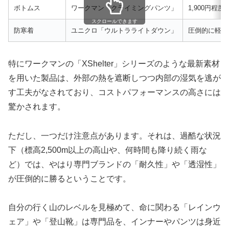
ボトムス
ワークマン「クライミングパンツ」
1,900円
スクロールできます
防寒着
ユニクロ「ウルトラライトダウン」
圧倒的に軽く
特にワークマンの「XShelter」シリーズのような最新素材
を用いた製品は、外部の熱を遮断しつつ内部の湿気を逃が
す工夫がなされており、コストパフォーマンスの高さには
驚かされます。
ただし、一つだけ注意点があります。それは、過酷な状況
下（標高2,500m以上の高山や、何時間も降り続く雨な
ど）では、やはり専門ブランドの「耐久性」や「透湿性」
が圧倒的に勝るということです。
自分の行く山のレベルを見極めて、命に関わる「レインウ
ェア」や「登山靴」は専門品を、インナーやパンツは身近