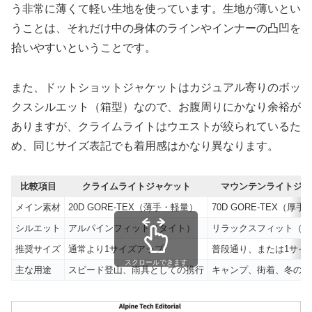
う非常に薄くて軽い生地を使っています。生地が薄いとい
うことは、それだけ中の身体のラインやインナーの凸凹を
拾いやすいということです。
また、ドットショットジャケットはカジュアル寄りのボッ
クスシルエット（箱型）なので、お腹周りにかなり余裕が
ありますが、クライムライトはウエストが絞られているた
め、同じサイズ表記でも着用感はかなり異なります。
比較項目
クライムライトジャケット
マウンテンライトジャ
メイン素材
20D GORE-TEX（薄手・軽量）
70D GORE-TEX（厚
シルエット
アルパインフィット（タイト）
リラックスフィット（ゆ
推奨サイズ
通常より1サイズアップ
普段通り、または1サイ
スクロールできます
主な用途
スピード登山、雨具としての携行
キャンプ、街着、冬の防