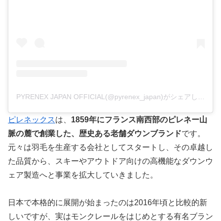
PYRENEX JAPAN OFFICIAL(@pyrenex_japan)がシェアした投稿
ピレネックス
は、
1859年にフランス南西部のピレネー山
脈の麓で創業した、歴史ある老舗ダウンブランド
です。
元々は羽毛を生産する会社としてスタートし、その卓越し
た品質から、スキーやアウトドア向けの高機能なダウンウ
ェア製造へと事業を拡大していきました。
日本で本格的に展開が始まったのは2016年頃と比較的新
しいですが、実はモンクレールをはじめとする有名ブラン