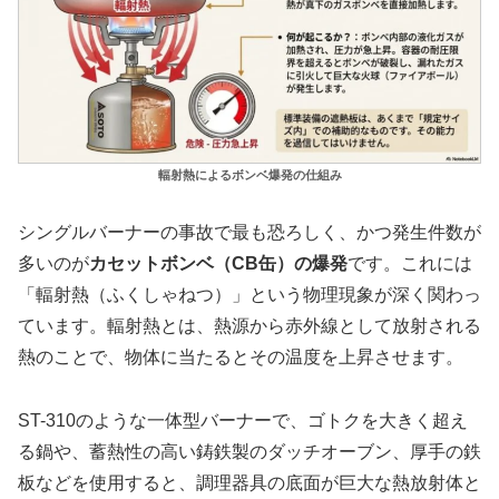
輻射熱によるボンベ爆発の仕組み
シングルバーナーの事故で最も恐ろしく、かつ発生件数が
多いのが
カセットボンベ（CB缶）の爆発
です。これには
「輻射熱（ふくしゃねつ）」という物理現象が深く関わっ
ています。輻射熱とは、熱源から赤外線として放射される
熱のことで、物体に当たるとその温度を上昇させます。
ST-310のような一体型バーナーで、ゴトクを大きく超え
る鍋や、蓄熱性の高い鋳鉄製のダッチオーブン、厚手の鉄
板などを使用すると、調理器具の底面が巨大な熱放射体と