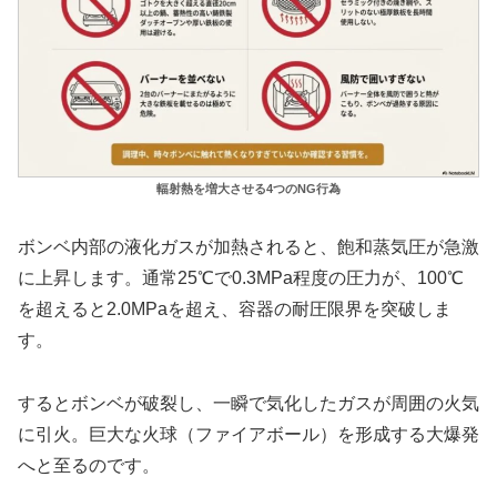
輻射熱を増大させる4つのNG行為
ボンベ内部の液化ガスが加熱されると、飽和蒸気圧が急激
に上昇します。通常25℃で0.3MPa程度の圧力が、100℃
を超えると2.0MPaを超え、容器の耐圧限界を突破しま
す。
するとボンベが破裂し、一瞬で気化したガスが周囲の火気
に引火。巨大な火球（ファイアボール）を形成する大爆発
へと至るのです。