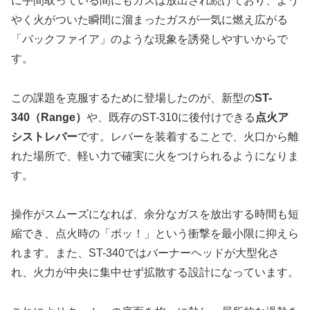
に手間取っている間にもガスは放出され続けており、よう
やく火がついた瞬間に溜まったガスが一気に燃え広がる
「バックファイア」のような現象を誘発しやすいからで
す。
この課題を克服するために登場したのが、新型の
ST-
340（Range）
や、既存のST-310に後付けできる
点火ア
シストレバー
です。レバーを装着することで、火口から離
れた場所で、軽い力で確実に火をつけられるようになりま
す。
操作がスムーズになれば、余分なガスを放出する時間も短
縮でき、点火時の「ボッ！」という衝撃を最小限に抑えら
れます。また、ST-340ではバーナーヘッドが大型化さ
れ、火力が中央に集中せず拡散する設計になっています。