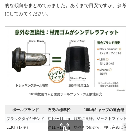
的な傾向をまとめてみました。あくまで目安ですが、参考
にしてみてください。
100均杖用ゴムと主要ポールブランドの互換性目安
ポールブランド
石突の標準径
100均キャップの適合感
ブラックダイヤモンド
約10〜11mm
非常に良好。ジャストフィット。
LEKI（レキ）
約11〜12mm
ややきつめだが、押し込めば入る