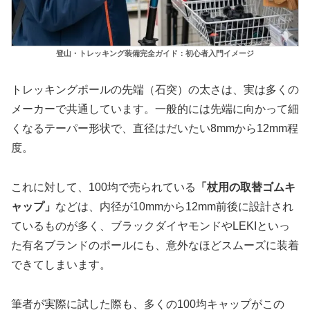
登山・トレッキング装備完全ガイド：初心者入門イメージ
トレッキングポールの先端（石突）の太さは、実は多くの
メーカーで共通しています。一般的には先端に向かって細
くなるテーパー形状で、直径はだいたい8mmから12mm程
度。
これに対して、100均で売られている
「杖用の取替ゴムキ
ャップ」
などは、内径が10mmから12mm前後に設計され
ているものが多く、ブラックダイヤモンドやLEKIといっ
た有名ブランドのポールにも、意外なほどスムーズに装着
できてしまいます。
筆者が実際に試した際も、多くの100均キャップがこの