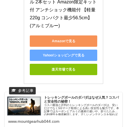
ル 2本セット Amazon限定キット
付 アンチショック機能付 【軽量
220g コンパクト最少56.5cm】 
(アルミブルー)
Amazonで見る
Yahoo!ショッピングで見る
楽天市場で見る
トレッキングポールのダバダはなぜ人気？コスパ
と安全性の秘密！
コスパ最強と評判のトレッキングポールのダバダは、安い
だけでなくSGマーク取得による高い安全性も魅力です。本
記事ではカーボンとアルミの素材の違いや、折りたたみ式
の利便性を徹底解説します。正しいメンテナンスを知れば
トレッキングポールのダバダを長く愛用できるので、初心
www.mountgearhub044.com
者も必見の内容です。