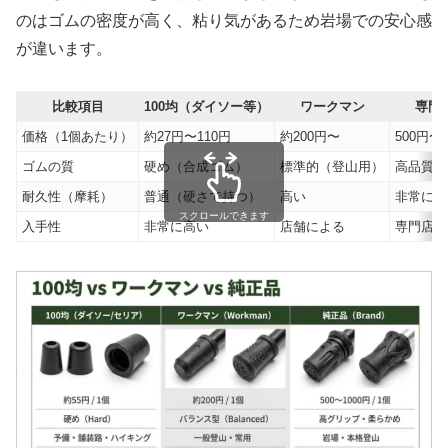
のはゴムの密度が高く、粘り気があるため岩場での安心感
が違います。
比較項目
100均（ダイソー等）
ワークマン
専門
価格（1個あたり）
約27円〜110円
約200円〜
500円〜1
ゴムの質
硬め（合成ゴム）
標準的（登山用）
高品質（
耐久性（摩耗）
普通（硬さで持つ）
高い
非常に高
スクロールできます
入手性
非常に高い
店舗による
専門店・