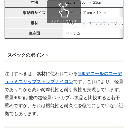
寸法
51cm × 33cm × 23cm
収納時サイズ
約20cm × 11cm × 10cm
スクロールできます
素材
100デニール コーデュラミニリップ
生産国
ベトナム
スペックのポイント
注目すべきは、素材に使われている
100デニールのコーデ
ュラミニリップストップナイロン
です。これにより、軽量
でありながら高い耐摩耗性と耐引裂性を実現しています。
重量400gは他の超軽量パッカブル製品と比較すると若干
重めですが、それは機能性と耐久性を犠牲にしていない証
拠でもあります。